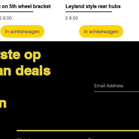
 on 5th wheel bracket
Leyland style rear hubs
pprijs
Prijs
£ 6,00
£ 8,50
In winkelwagen
In winkelwagen
ste op
an deals
n