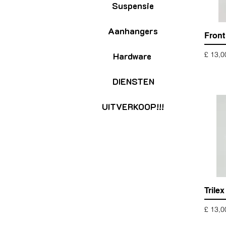
Suspensie
Aanhangers
Front
Prijs
£ 13,0
Hardware
DIENSTEN
UITVERKOOP!!!
Trile
Prijs
£ 13,0