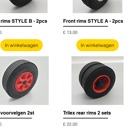
 rims STYLE B - 2pcs
Front rims STYLE A - 2pcs
Prijs
0
£ 13,00
In winkelwagen
In winkelwagen
x voorvelgen 2st
Trilex rear rims 2 sets
Prijs
0
£ 22,00