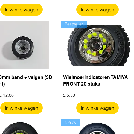
In winkelwagen
In winkelwagen
Bestseller
0mm band + velgen (3D
Wielmoerindicatoren TAMIYA
nt)
FRONT 20 stuks
pprijs
Prijs
£ 12,00
£ 5,50
In winkelwagen
In winkelwagen
Nieuw