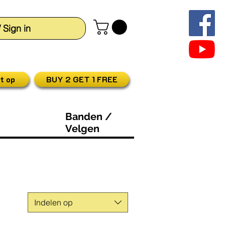
/ Sign in
t op
BUY 2 GET 1 FREE
Banden /
Velgen
Indelen op