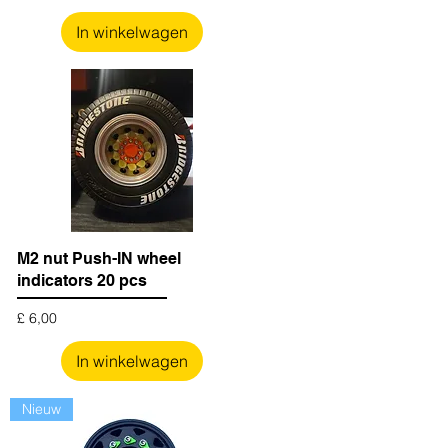
In winkelwagen
M2 nut Push-IN wheel
indicators 20 pcs
Prijs
£ 6,00
In winkelwagen
Nieuw