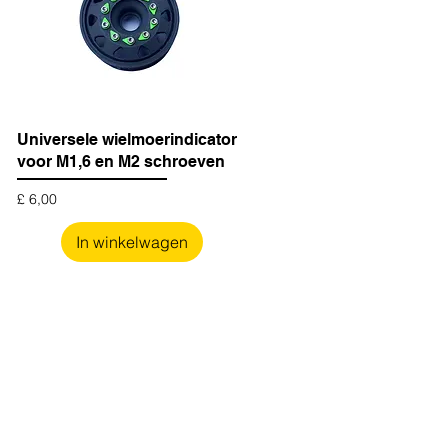
Universele wielmoerindicator
voor M1,6 en M2 schroeven
Prijs
£ 6,00
In winkelwagen