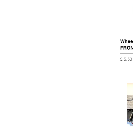
Wheel
FRONT
Prijs
£ 5,50