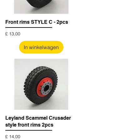
Front rims STYLE C - 2pcs
Prijs
£ 13,00
In winkelwagen
Leyland Scammel Crusader
style front rims 2pcs
Prijs
£ 14,00