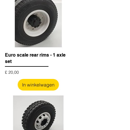
Euro scale rear rims - 1 axle
set
Prijs
£ 20,00
In winkelwagen