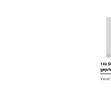
14x 5
gepri
Verkoo
Vanaf