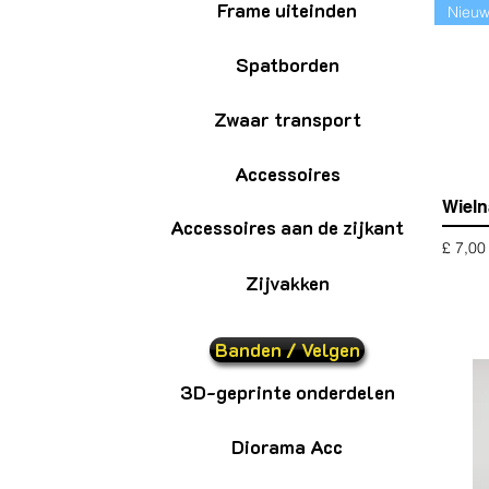
Frame uiteinden
Nieu
Spatborden
Zwaar transport
Accessoires
Wieln
Accessoires aan de zijkant
Prijs
£ 7,00
Zijvakken
Banden / Velgen
3D-geprinte onderdelen
Diorama Acc