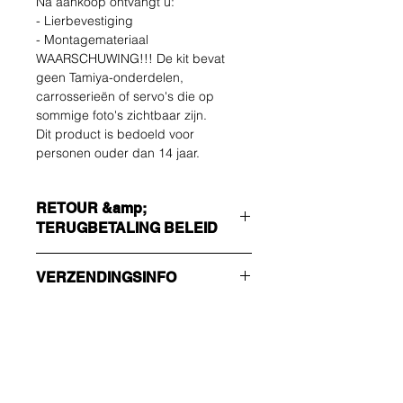
Na aankoop ontvangt u:
- Lierbevestiging
- Montagemateriaal
WAARSCHUWING!!! De kit bevat
geen Tamiya-onderdelen,
carrosserieën of servo's die op
sommige foto's zichtbaar zijn.
Dit product is bedoeld voor
personen ouder dan 14 jaar.
RETOUR &amp;
TERUGBETALING BELEID
De koper draagt de kosten van
VERZENDINGSINFO
terugzending. U kunt uw ongebruikte
artikel tot 14 dagen na levering
Zorg ervoor dat u de juiste
retourneren. Neem bij problemen
verzendmethode kiest!!!
contact met ons op via e-mail.
ECONOMIE
Niet-trackingnummer - stuur alleen
Wees als eerste op de
een bevestiging