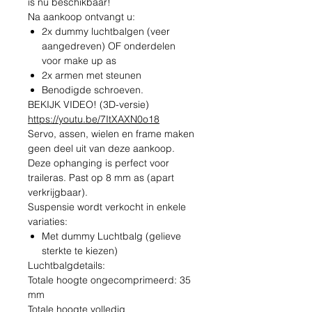
is nu beschikbaar!
Na aankoop ontvangt u:
2x dummy luchtbalgen (veer
aangedreven) OF onderdelen
voor make up as
2x armen met steunen
Benodigde schroeven.
BEKIJK VIDEO! (3D-versie)
https://youtu.be/7ItXAXN0o18
Servo, assen, wielen en frame maken
geen deel uit van deze aankoop.
Deze ophanging is perfect voor
traileras. Past op 8 mm as (apart
verkrijgbaar).
Suspensie wordt verkocht in enkele
variaties:
Met dummy Luchtbalg (gelieve
sterkte te kiezen)
Luchtbalgdetails:
Totale hoogte ongecomprimeerd: 35
mm
Totale hoogte volledig