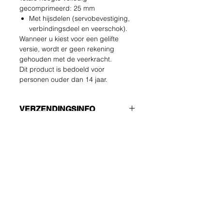
gecomprimeerd: 25 mm
Met hijsdelen (servobevestiging,
verbindingsdeel en veerschok).
Wanneer u kiest voor een gelifte
versie, wordt er geen rekening
gehouden met de veerkracht.
Dit product is bedoeld voor
personen ouder dan 14 jaar.
VERZENDINGSINFO
Zorg ervoor dat u de juiste
RETOUR &amp;
verzendmethode kiest!!!
TERUGBETALING BELEID
ECONOMIE
Niet-trackingnummer - stuur alleen
De koper draagt de kosten van
een bevestiging
terugzending. U kunt uw ongebruikte
VERSNELD
artikel tot 14 dagen na levering
Traceerbaar en verzekerd
retourneren. Neem bij problemen
Wees als eerste op de
contact met ons op via e-mail.
hoogte van deals en