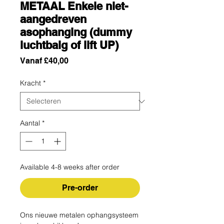
METAAL Enkele niet-
aangedreven
asophanging (dummy
luchtbalg of lift UP)
Verkoopprijs
Vanaf
£40,00
Kracht
*
Aantal
*
Available 4-8 weeks after order
Pre-order
Ons nieuwe metalen ophangsysteem