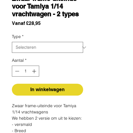
voor Tamiya 1/14
vrachtwagen - 2 types
Verkoopprijs
Vanaf
£28,95
Type
*
Aantal
*
In winkelwagen
Zwaar frame-uiteinde voor Tamiya
1/14 vrachtwagens
We hebben 2 versie om uit te kiezen:
- versmald
- Breed