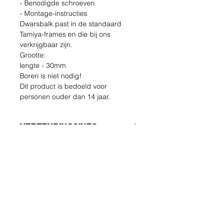
- Benodigde schroeven
- Montage-instructies
Dwarsbalk past in de standaard
Tamiya-frames en die bij ons
verkrijgbaar zijn.
Grootte:
lengte - 30mm
Boren is niet nodig!
Dit product is bedoeld voor
personen ouder dan 14 jaar.
VERZENDINGSINFO
Zorg ervoor dat u de juiste
RETOUR &amp;
verzendmethode kiest!!!
TERUGBETALING BELEID
ECONOMIE
Niet-trackingnummer - stuur alleen
De koper draagt de kosten van
een bevestiging.
terugzending. U kunt uw ongebruikte
VERSNELD
artikel tot 14 dagen na levering
Traceerbaar en verzekerd. Voor
retourneren. Neem bij problemen
Noord- en Zuid-Amerika is alleen