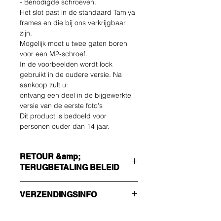
- Benodigde schroeven.
Het slot past in de standaard Tamiya
frames en die bij ons verkrijgbaar
zijn.
Mogelijk moet u twee gaten boren
voor een M2-schroef.
In de voorbeelden wordt lock
gebruikt in de oudere versie. Na
aankoop zult u:
ontvang een deel in de bijgewerkte
versie van de eerste foto's
Dit product is bedoeld voor
personen ouder dan 14 jaar.
RETOUR &amp;
TERUGBETALING BELEID
De koper draagt de kosten van
VERZENDINGSINFO
terugzending. U kunt uw ongebruikte
artikel tot 14 dagen na levering
Zorg ervoor dat u de juiste
retourneren. Neem bij problemen